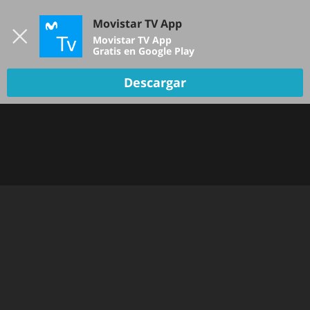
Iniciar sesión
Movistar TV App
B
Movistar TV App
Gratis en Google Play
Descargar