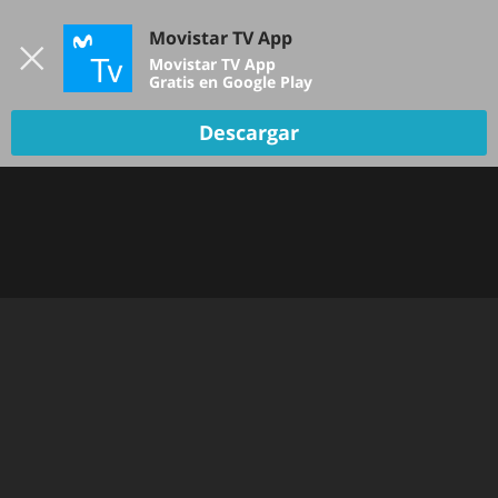
Iniciar sesión
Movistar TV App
B
Movistar TV App
Gratis en Google Play
TV EN VIVO
Descargar