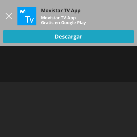
Iniciar sesión
Movistar TV App
B
Movistar TV App
Gratis en Google Play
Descargar