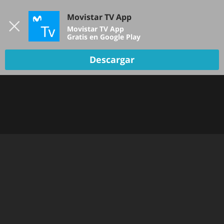
Iniciar sesión
Movistar TV App
B
Movistar TV App
Gratis en Google Play
Descargar