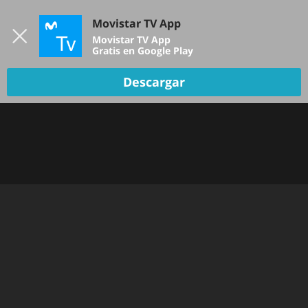
Iniciar sesión
Movistar TV App
B
Movistar TV App
Gratis en Google Play
Descargar