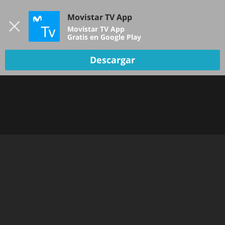
Iniciar sesión
Movistar TV App
B
Movistar TV App
Gratis en Google Play
Descargar