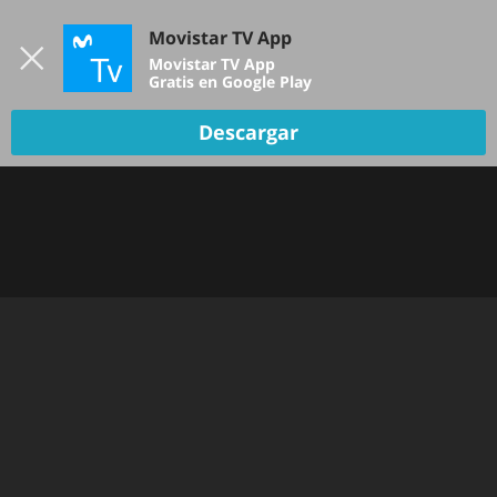
Iniciar sesión
Movistar TV App
B
Movistar TV App
Gratis en Google Play
TV EN VIVO
Descargar