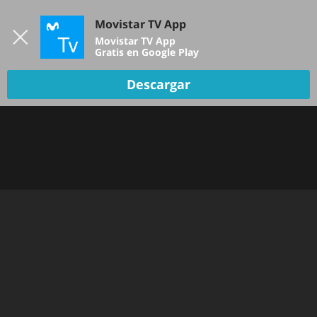
Iniciar sesión
Movistar TV App
B
Movistar TV App
Gratis en Google Play
TV EN VIVO
Descargar