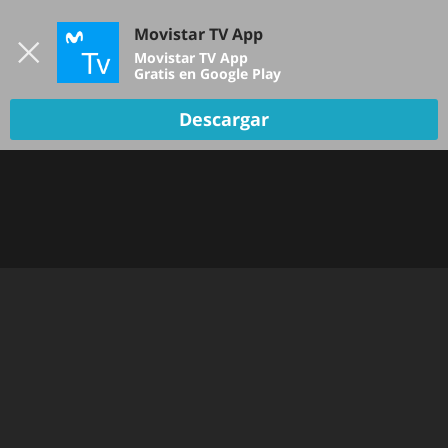
Iniciar sesión
Movistar TV App
B
Movistar TV App
Gratis en Google Play
Descargar