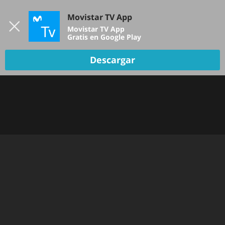
Iniciar sesión
Movistar TV App
B
Movistar TV App
Gratis en Google Play
DEPORTES
Descargar
NOTICIAS
PELÍCULAS Y SERIES
KIDS