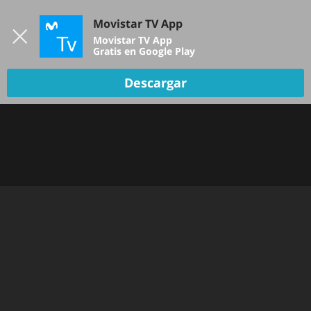
Iniciar sesión
Movistar TV App
B
Movistar TV App
Gratis en Google Play
Descargar