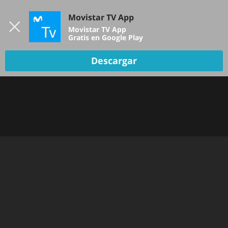
Iniciar sesión
Movistar TV App
B
Movistar TV App
Gratis en Google Play
Descargar