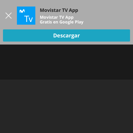
Iniciar sesión
Movistar TV App
B
Movistar TV App
Gratis en Google Play
Descargar