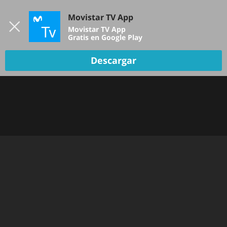
Iniciar sesión
Movistar TV App
B
Movistar TV App
Gratis en Google Play
Descargar