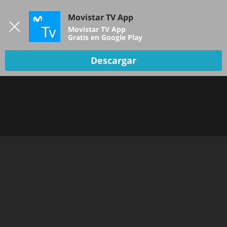
Iniciar sesión
Movistar TV App
B
Movistar TV App
Gratis en Google Play
Descargar