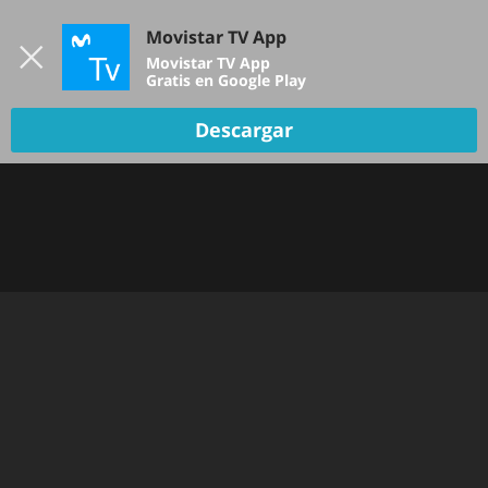
Iniciar sesión
Movistar TV App
B
Movistar TV App
Gratis en Google Play
Descargar