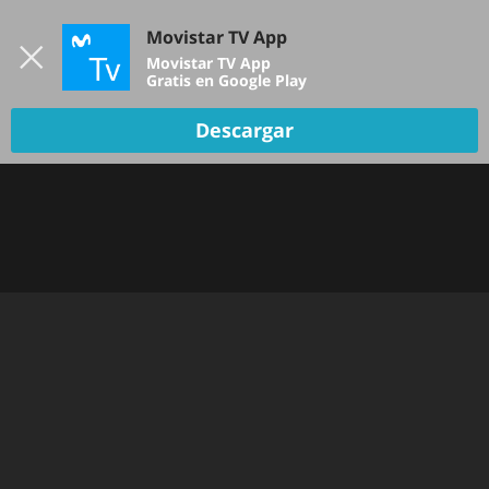
Iniciar sesión
Movistar TV App
B
Movistar TV App
Gratis en Google Play
TV EN VIVO
Descargar