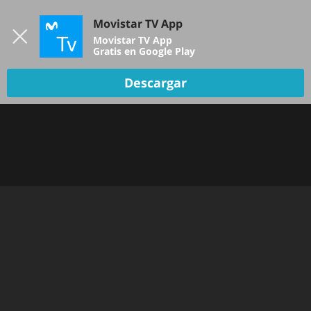
Iniciar sesión
Movistar TV App
B
Movistar TV App
Gratis en Google Play
Descargar