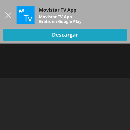
Iniciar sesión
Movistar TV App
B
Movistar TV App
Gratis en Google Play
Descargar