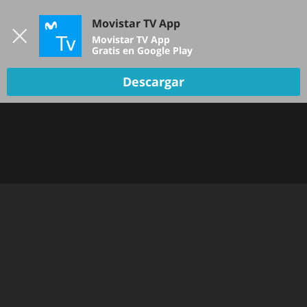
Iniciar sesión
Movistar TV App
B
Movistar TV App
Gratis en Google Play
TV EN VIVO
Descargar