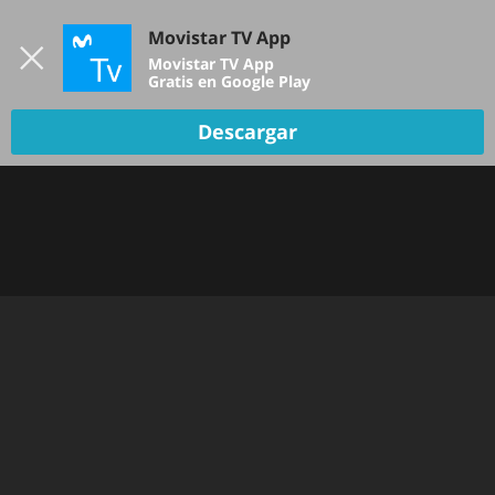
Iniciar sesión
Movistar TV App
B
Movistar TV App
Gratis en Google Play
DEPORTES
Descargar
NOTICIAS
PELÍCULAS Y SERIES
KIDS