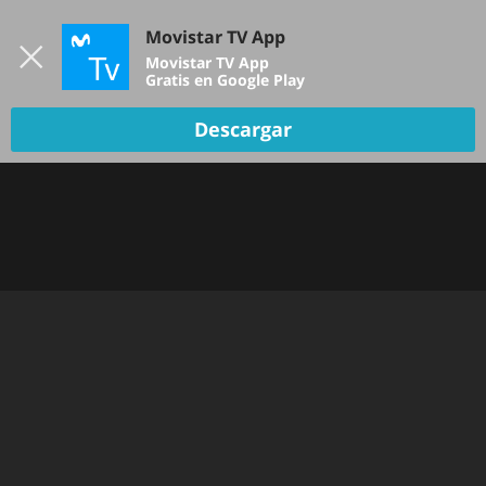
Iniciar sesión
Movistar TV App
B
Movistar TV App
Gratis en Google Play
TV EN VIVO
Descargar