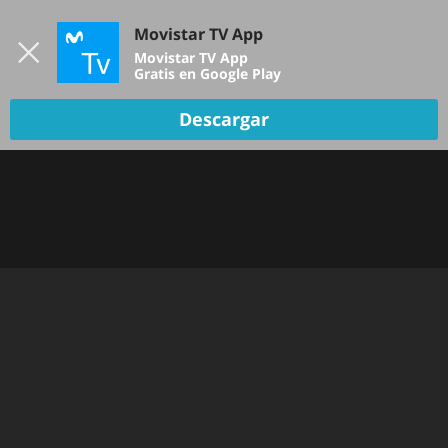
Iniciar sesión
Movistar TV App
B
Movistar TV App
Gratis en Google Play
Descargar