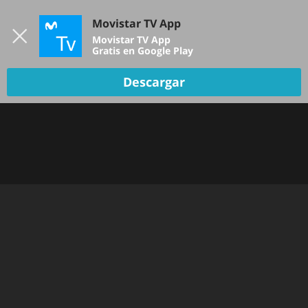
Iniciar sesión
Movistar TV App
B
Movistar TV App
Gratis en Google Play
Descargar