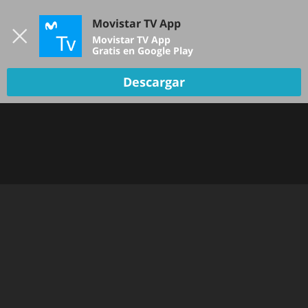
Iniciar sesión
Movistar TV App
B
Movistar TV App
Gratis en Google Play
TV EN VIVO
Descargar