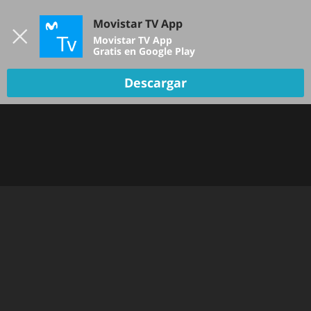
Iniciar sesión
Movistar TV App
B
Movistar TV App
Gratis en Google Play
Descargar