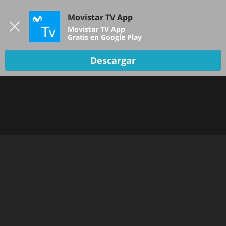
Iniciar sesión
Movistar TV App
B
Movistar TV App
Gratis en Google Play
TV EN VIVO
Descargar