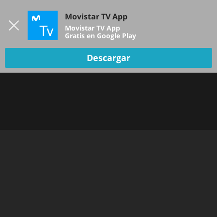
Iniciar sesión
Movistar TV App
B
Movistar TV App
Gratis en Google Play
Descargar