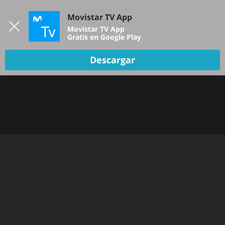
Iniciar sesión
Movistar TV App
B
Movistar TV App
Gratis en Google Play
Descargar