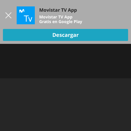
Iniciar sesión
Movistar TV App
B
Movistar TV App
Gratis en Google Play
TV EN VIVO
Descargar