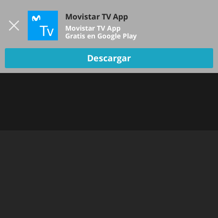
Iniciar sesión
Movistar TV App
B
Movistar TV App
Gratis en Google Play
Descargar