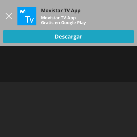
Iniciar sesión
Movistar TV App
B
Movistar TV App
Gratis en Google Play
Descargar