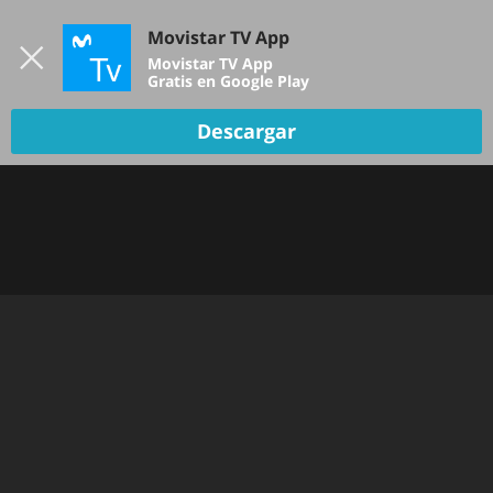
Iniciar sesión
Movistar TV App
B
Movistar TV App
Gratis en Google Play
Descargar