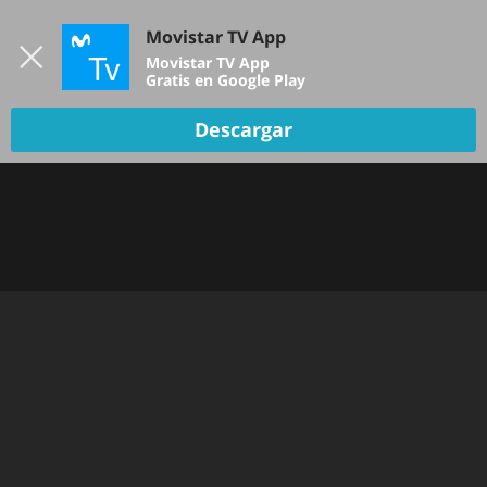
Iniciar sesión
Movistar TV App
B
Movistar TV App
Gratis en Google Play
TV EN VIVO
Descargar