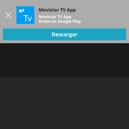
Iniciar sesión
Movistar TV App
B
Movistar TV App
Gratis en Google Play
TV EN VIVO
Descargar