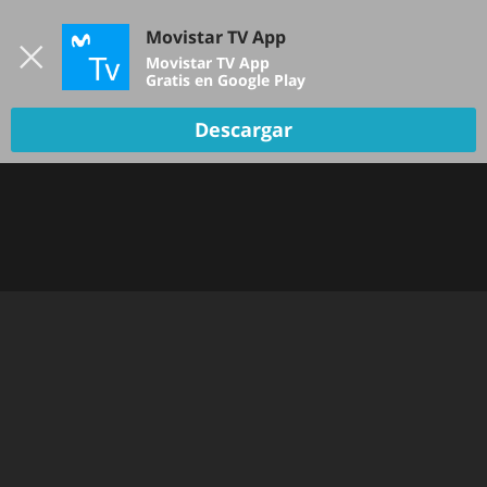
Iniciar sesión
Movistar TV App
B
Movistar TV App
Gratis en Google Play
TV EN VIVO
Descargar