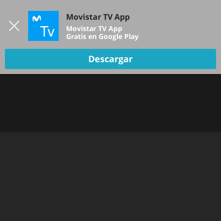
Iniciar sesión
Movistar TV App
B
Movistar TV App
Gratis en Google Play
Descargar