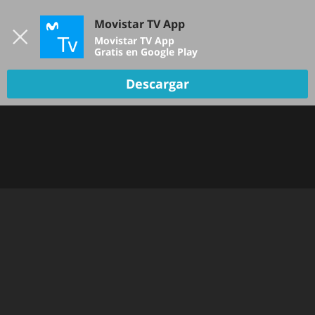
Iniciar sesión
Movistar TV App
B
Movistar TV App
Gratis en Google Play
TV EN VIVO
Descargar