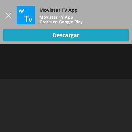
Iniciar sesión
Movistar TV App
B
Movistar TV App
Gratis en Google Play
Descargar