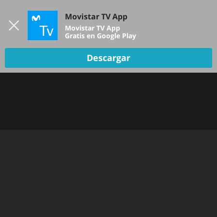
Iniciar sesión
Movistar TV App
B
Movistar TV App
Gratis en Google Play
TV EN VIVO
Descargar