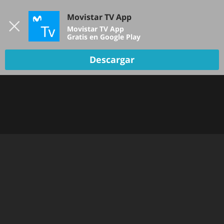
Iniciar sesión
Movistar TV App
B
Movistar TV App
Gratis en Google Play
TV EN VIVO
Descargar