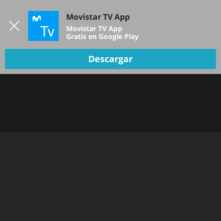
Iniciar sesión
Movistar TV App
B
Movistar TV App
Gratis en Google Play
Descargar