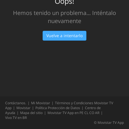
Oops!
Hemos tenido un problema... Inténtalo
nuevamente
Vuelve a intentarlo
Contáctanos.
Mi Movistar
Términos y Condiciones Movistar TV
App
Movistar
Política Protección de Datos
Centro de
Ayuda
Mapa del sitio
Movistar TV App en
PE
CL
CO
AR
Vivo TV en
BR
©
Movistar TV App