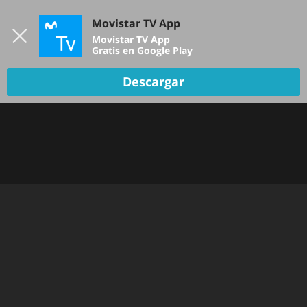
Iniciar sesión
Movistar TV App
B
Movistar TV App
Gratis en Google Play
Descargar