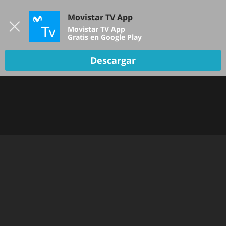
Iniciar sesión
Movistar TV App
B
Movistar TV App
Gratis en Google Play
Descargar