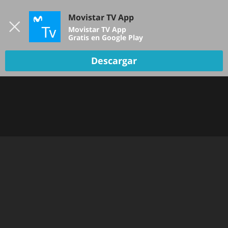
Iniciar sesión
Movistar TV App
B
Movistar TV App
Gratis en Google Play
Descargar