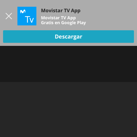
Iniciar sesión
Movistar TV App
B
Movistar TV App
Gratis en Google Play
Descargar