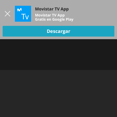
Iniciar sesión
Movistar TV App
B
Movistar TV App
Gratis en Google Play
Descargar