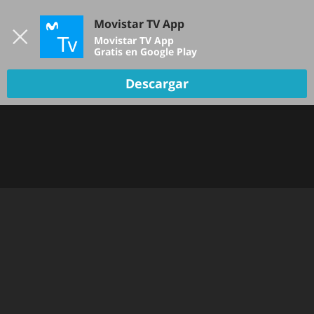
Iniciar sesión
Movistar TV App
B
Movistar TV App
Gratis en Google Play
TV EN VIVO
Descargar