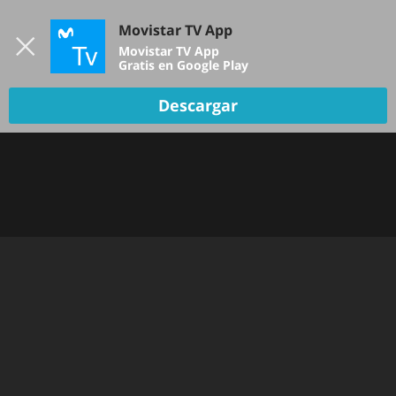
Iniciar sesión
Movistar TV App
B
Movistar TV App
Gratis en Google Play
Descargar